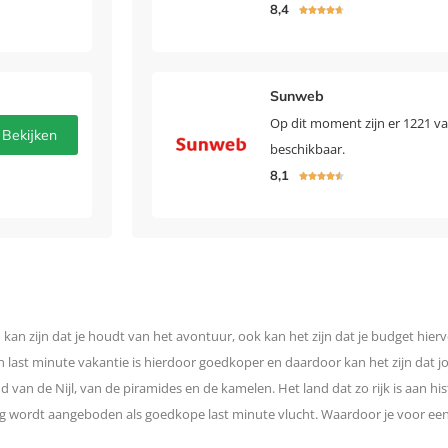
8,4





Sunweb
Op dit moment zijn er 1221 v
Bekijken
beschikbaar.
8,1





kan zijn dat je houdt van het avontuur, ook kan het zijn dat je budget hierv
last minute vakantie is hierdoor goedkoper en daardoor kan het zijn dat jo
 van de Nijl, van de piramides en de kamelen. Het land dat zo rijk is aan his
ng wordt aangeboden als goedkope last minute vlucht. Waardoor je voor een