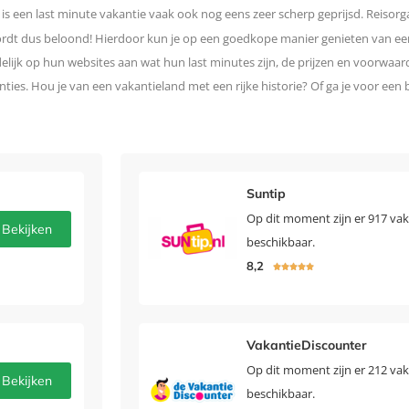
 is een last minute vakantie vaak ook nog eens zeer scherp geprijsd. Reisorg
 wordt dus beloond! Hierdoor kun je op een goedkope manier genieten van ee
lijk op hun websites aan wat hun last minutes zijn, de prijzen en voorwaard
ties. Hou je van een vakantieland met een rijke historie? Of ga je voor een
Suntip
Op dit moment zijn er 917 vak
Bekijken
beschikbaar.
8,2





VakantieDiscounter
Op dit moment zijn er 212 vak
Bekijken
beschikbaar.