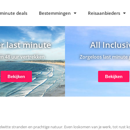
 minute deals
Bestemmingen
Reisaanbieders
r last minute
All Inclus
n 48 uur vertrekken
Zorgeloos last minute 
Bekijken
Bekijken
elwitte stranden en prachtige natuur. Even loskomen van je werk, tot rust k