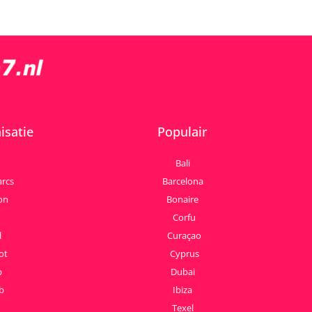
isatie
Populair
Bali
arcs
Barcelona
on
Bonaire
Corfu
l
Curaçao
ot
Cyprus
p
Dubai
b
Ibiza
Texel