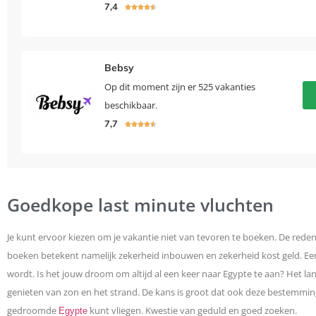
7,4





Bebsy
Op dit moment zijn er 525 vakanties
beschikbaar.
7,7





Goedkope last minute vluchten
Je kunt ervoor kiezen om je vakantie niet van tevoren te boeken. De reden 
boeken betekent namelijk zekerheid inbouwen en zekerheid kost geld. Een 
wordt. Is het jouw droom om altijd al een keer naar Egypte te aan? Het land
genieten van zon en het strand. De kans is groot dat ook deze bestemmi
gedroomde
kunt vliegen. Kwestie van geduld en goed zoeken.
Egypte