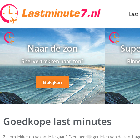
Last
Naar de zon
Supe
Snel vertrekken naar zon?
Binne
Bekijken
Goedkope last minutes
Zin om lekker op vakantie te gaan? Even heerlijk genieten van de zon, hag