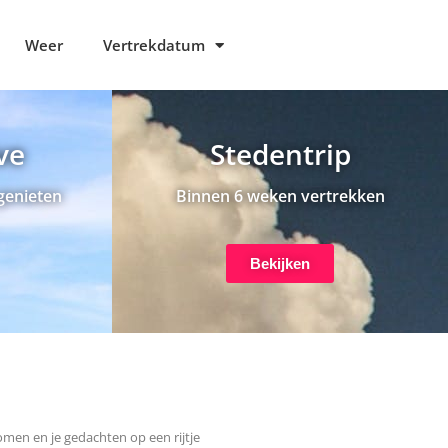
Weer
Vertrekdatum
ive
Stedentrip
genieten
Binnen 6 weken vertrekken
Bekijken
omen en je gedachten op een rijtje