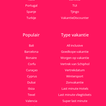
Portugal
TUI
Spanje
Tjingo
Turkije
VakantieDiscounter
Populair
Type vakantie
Bali
All inclusive
Barcelona
Goedkope vakantie
Bonaire
Morgen op vakantie
Corfu
Vertrek van Schiphol
Curaçao
Vertrekdatum
Cyprus
Wintersport
Dubai
Zonvakantie
Ibiza
Last minute Hotels
Texel
Last minute vliegtickets
Valencia
Super last minute