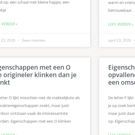
d op: een schaal met kleine hapjes, een
warm en vriende
nkje
betrouwbaar.
S VERDER »
LEES VERDER »
l 23, 2026
Geen reacties
april 23, 2026
genschappen met een O
Eigensch
e origineler klinken dan je
opvallen
nkt
een omsc
etter O lijkt misschien niet de makkelijkste als
De letter F lijk
araktereigenschappen zoekt, maar juist
je op zoek ben
rdoor ontstaan vaak de interessantste
maar juist daa
rden. Eigenschappen met een O klinken
op. Eigenscha