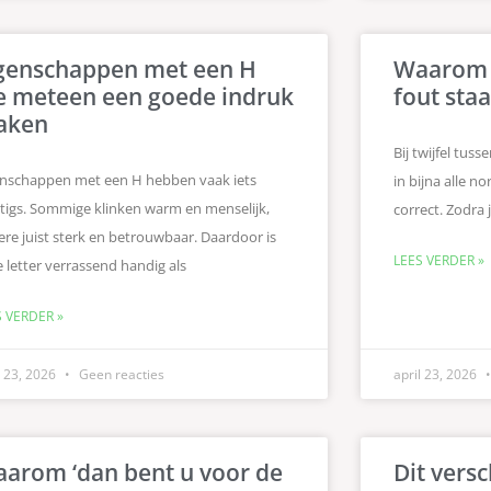
genschappen met een H
Waarom te
e meteen een goede indruk
fout staa
aken
Bij twijfel tuss
enschappen met een H hebben vaak iets
in bijna alle no
tigs. Sommige klinken warm en menselijk,
correct. Zodra 
re juist sterk en betrouwbaar. Daardoor is
LEES VERDER »
 letter verrassend handig als
S VERDER »
l 23, 2026
Geen reacties
april 23, 2026
arom ‘dan bent u voor de
Dit versc