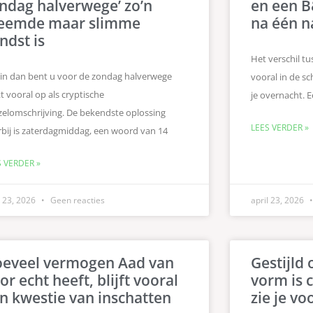
ndag halverwege’ zo’n
en een B
eemde maar slimme
na één n
ndst is
Het verschil tu
zin dan bent u voor de zondag halverwege
vooral in de s
t vooral op als cryptische
je overnacht. E
zelomschrijving. De bekendste oplossing
LEES VERDER »
bij is zaterdagmiddag, een woord van 14
S VERDER »
l 23, 2026
Geen reacties
april 23, 2026
eveel vermogen Aad van
Gestijld 
or echt heeft, blijft vooral
vorm is 
n kwestie van inschatten
zie je vo