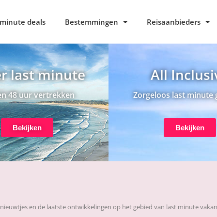
 minute deals
Bestemmingen
Reisaanbieders
r last minute
All Inclus
n 48 uur vertrekken
Zorgeloos last minute 
Bekijken
Bekijken
nieuwtjes en de laatste ontwikkelingen op het gebied van last minute vaka