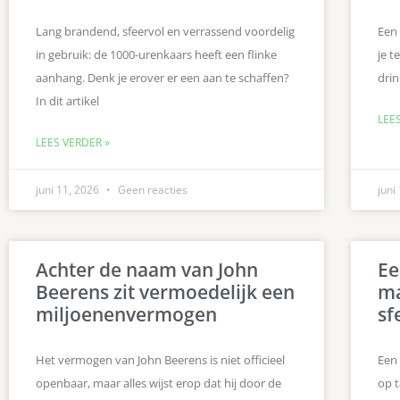
Lang brandend, sfeervol en verrassend voordelig
Een
in gebruik: de 1000-urenkaars heeft een flinke
je t
aanhang. Denk je erover er een aan te schaffen?
dri
In dit artikel
LEE
LEES VERDER »
juni 11, 2026
Geen reacties
juni
Achter de naam van John
Ee
Beerens zit vermoedelijk een
ma
miljoenenvermogen
sf
Het vermogen van John Beerens is niet officieel
Een 
openbaar, maar alles wijst erop dat hij door de
op 