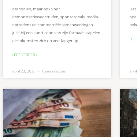
oernooien, maar ook voor
Het 
demonstratiewedstrijden, sponsordeals, media-
open
optredens en commerciële samenwerkingen.
beke
Juist bij een sporticoon van zijn formaat stapelen
LEE
die inkomsten zich op veel langer op
LEES VERDER »
april 23, 2026
Geen reacties
apri