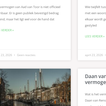
vermogen van Aad van Toor is niet officieel
Wie twijfelt tus
baar. Er is geen publiek bevestigd bedrag
met een woord 
nd, maar het ligt wel voor de hand dat
elkaar wordt ge
gestyled
S VERDER »
LEES VERDER »
l 23, 2026
Geen reacties
april 23, 2026
Daan van
vermoge
Wat is het ver
Daan van Rense