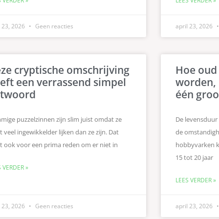
S VERDER »
LEES VERDER »
l 23, 2026
Geen reacties
april 23, 2026
ze cryptische omschrijving
Hoe oud 
eft een verrassend simpel
worden, 
twoord
één groo
ige puzzelzinnen zijn slim juist omdat ze
De levensduur 
t veel ingewikkelder lijken dan ze zijn. Dat
de omstandigh
t ook voor een prima reden om er niet in
hobbyvarken ka
15 tot 20 jaar
S VERDER »
LEES VERDER »
l 23, 2026
Geen reacties
april 23, 2026