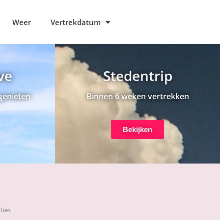
Weer
Vertrekdatum
ive
Stedentrip
genieten
Binnen 6 weken vertrekken
Bekijken
nties