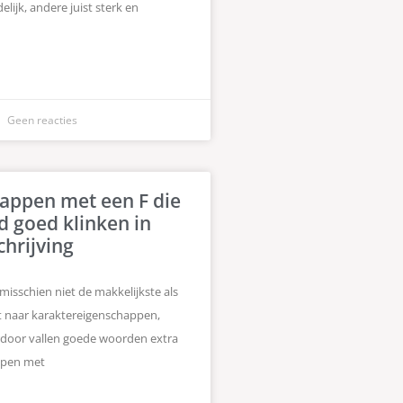
lijk, andere juist sterk en
Geen reacties
appen met een F die
d goed klinken in
hrijving
t misschien niet de makkelijkste als
t naar karaktereigenschappen,
rdoor vallen goede woorden extra
ppen met