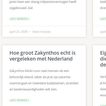
jaren heen een stevig miljoenenvermogen heeft
beel
opgebouwd. Dat
dra
LEES VERDER »
LEE
april 23, 2026
Geen reacties
apri
Hoe groot Zakynthos echt is
Ei
vergeleken met Nederland
di
de
Zakynthos klinkt voor veel mensen als een
De l
behoorlijk eiland, zeker als je er op vakantie
je k
naartoe gaat en meerdere badplaatsen, stranden
daa
en bezienswaardigheden wilt zien.
woo
LEES VERDER »