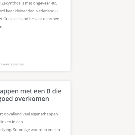
 Zakynthos is met ongeveer 405
rd keer kleiner dan Nederland (±
et Griekse eiland beslaat daarmee
nt
Geen reacties
appen met een B die
goed overkomen
vert opvallend veel eigenschappen
klinken in een
rijving. Sommige woorden voelen