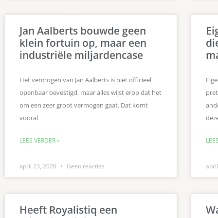
Jan Aalberts bouwde geen
Ei
klein fortuin op, maar een
di
industriële miljardencase
m
Het vermogen van Jan Aalberts is niet officieel
Eig
openbaar bevestigd, maar alles wijst erop dat het
pret
om een zeer groot vermogen gaat. Dat komt
ande
vooral
deze
LEES VERDER »
LEE
april 23, 2026
Geen reacties
apri
Heeft Royalistiq een
Wa