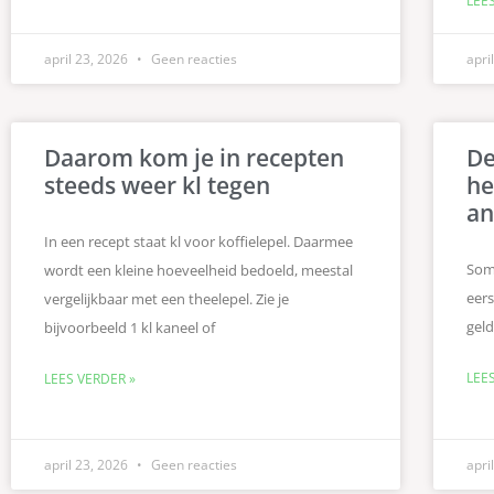
LEE
april 23, 2026
Geen reacties
apri
Daarom kom je in recepten
De
steeds weer kl tegen
he
an
In een recept staat kl voor koffielepel. Daarmee
Somm
wordt een kleine hoeveelheid bedoeld, meestal
eers
vergelijkbaar met een theelepel. Zie je
geld
bijvoorbeeld 1 kl kaneel of
LEE
LEES VERDER »
april 23, 2026
Geen reacties
apri