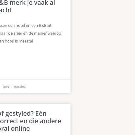
&B merk je vaak al
acht
ssen een hotel en een B&B zit
chaal, de sfeer en de manier waarop
en hotel is meestal
Geen reacties
of gestyled? Eén
correct en die andere
oral online