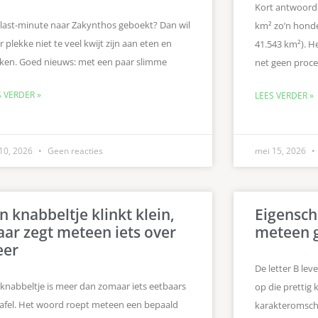
Kort antwoord:
 last-minute naar Zakynthos geboekt? Dan wil
km² zo’n honde
er plekke niet te veel kwijt zijn aan eten en
41.543 km²). H
nken. Goed nieuws: met een paar slimme
net geen proce
S VERDER »
LEES VERDER »
 10, 2026
Geen reacties
mei 15, 2026
n knabbeltje klinkt klein,
Eigensch
ar zegt meteen iets over
meteen 
eer
De letter B le
knabbeltje is meer dan zomaar iets eetbaars
op die prettig 
tafel. Het woord roept meteen een bepaald
karakteromsch