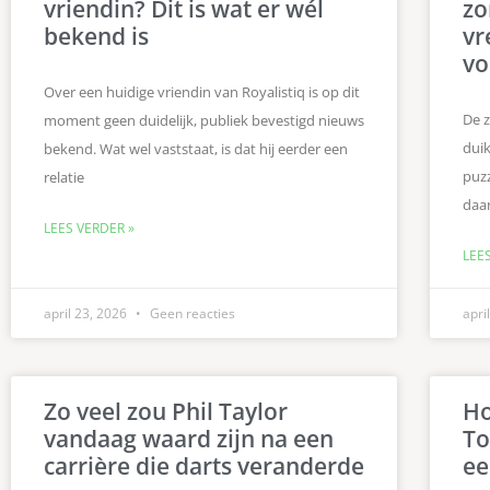
vriendin? Dit is wat er wél
zo
bekend is
vr
vo
Over een huidige vriendin van Royalistiq is op dit
De 
moment geen duidelijk, publiek bevestigd nieuws
duik
bekend. Wat wel vaststaat, is dat hij eerder een
puz
relatie
daar
LEES VERDER »
LEE
april 23, 2026
Geen reacties
apri
Zo veel zou Phil Taylor
Ho
vandaag waard zijn na een
To
carrière die darts veranderde
ee