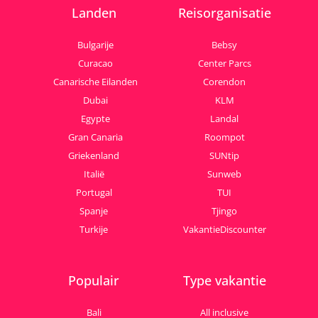
Landen
Reisorganisatie
Bulgarije
Bebsy
Curacao
Center Parcs
Canarische Eilanden
Corendon
Dubai
KLM
Egypte
Landal
Gran Canaria
Roompot
Griekenland
SUNtip
Italië
Sunweb
Portugal
TUI
Spanje
Tjingo
Turkije
VakantieDiscounter
Populair
Type vakantie
Bali
All inclusive