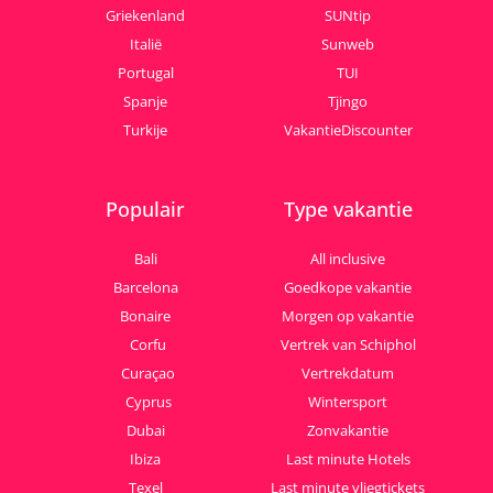
Griekenland
SUNtip
Italië
Sunweb
Portugal
TUI
Spanje
Tjingo
Turkije
VakantieDiscounter
Populair
Type vakantie
Bali
All inclusive
Barcelona
Goedkope vakantie
Bonaire
Morgen op vakantie
Corfu
Vertrek van Schiphol
Curaçao
Vertrekdatum
Cyprus
Wintersport
Dubai
Zonvakantie
Ibiza
Last minute Hotels
Texel
Last minute vliegtickets