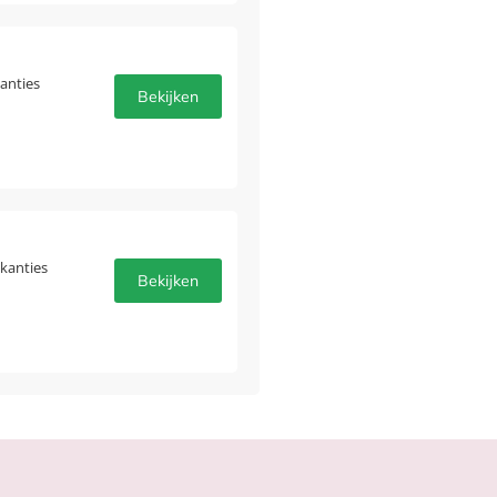
anties
Bekijken
akanties
Bekijken