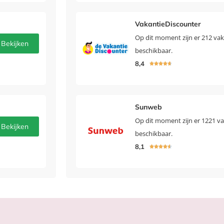
VakantieDiscounter
Op dit moment zijn er 212 vak
Bekijken
beschikbaar.
8,4





Sunweb
Op dit moment zijn er 1221 v
Bekijken
beschikbaar.
8,1




