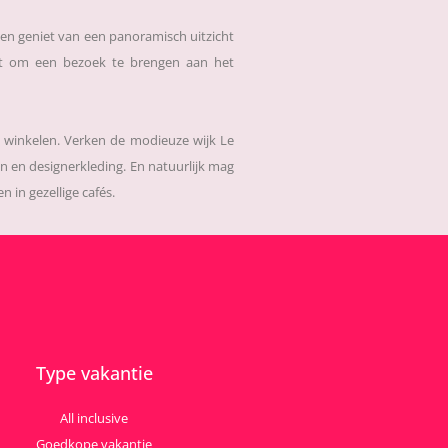
n en geniet van een panoramisch uitzicht
et om een bezoek te brengen aan het
e winkelen. Verken de modieuze wijk Le
n en designerkleding. En natuurlijk mag
in gezellige cafés.
Type vakantie
All inclusive
Goedkope vakantie