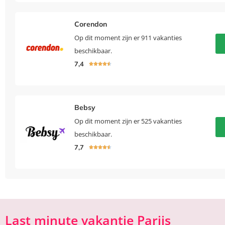
Corendon
Op dit moment zijn er 911 vakanties
beschikbaar.
7,4





Bebsy
Op dit moment zijn er 525 vakanties
beschikbaar.
7,7





Last minute vakantie Parijs