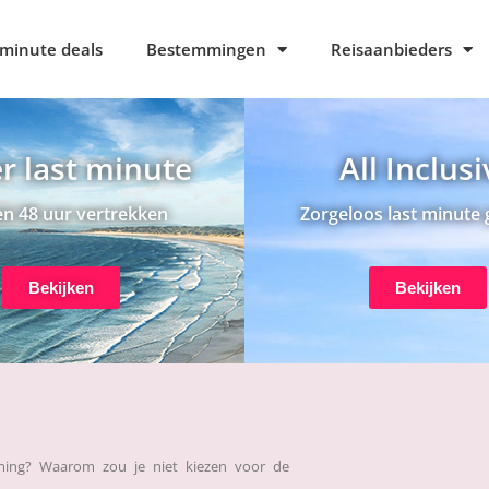
 minute deals
Bestemmingen
Reisaanbieders
r last minute
All Inclus
n 48 uur vertrekken
Zorgeloos last minute 
Bekijken
Bekijken
mming? Waarom zou je niet kiezen voor de