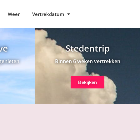
Weer
Vertrekdatum
ive
Stedentrip
genieten
Binnen 6 weken vertrekken
Bekijken