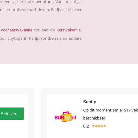
 in een last minute avontuur. Van prachtige
een bruisend nachtleven, Parijs zal je zeker
e
tot aan de
.
voorjaarsvakantie
kerstvakantie
oor citytrips in Parijs, rondreizen en andere
Suntip
Op dit moment zijn er 917 vak
Bekijken
beschikbaar.
8,2




