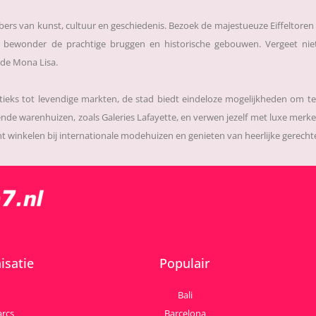
bbers van kunst, cultuur en geschiedenis. Bezoek de majestueuze Eiffeltore
n bewonder de prachtige bruggen en historische gebouwen. Vergeet ni
de Mona Lisa.
tieks tot levendige markten, de stad biedt eindeloze mogelijkheden om t
nde warenhuizen, zoals Galeries Lafayette, en verwen jezelf met luxe merke
inkelen bij internationale modehuizen en genieten van heerlijke gerechten 
isatie
Populair
Bali
arcs
Barcelona