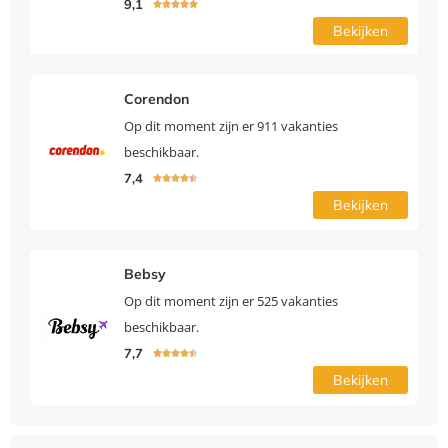
9,1





Bekijken
Corendon
Op dit moment zijn er 911 vakanties
beschikbaar.
7,4





Bekijken
Bebsy
Op dit moment zijn er 525 vakanties
beschikbaar.
7,7





Bekijken