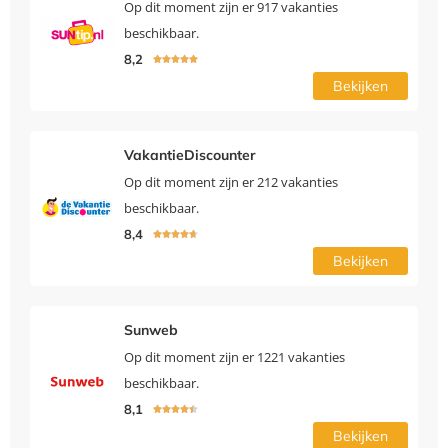
Op dit moment zijn er 917 vakanties
beschikbaar.
8,2





Bekijken
VakantieDiscounter
Op dit moment zijn er 212 vakanties
beschikbaar.
8,4





Bekijken
Sunweb
Op dit moment zijn er 1221 vakanties
beschikbaar.
8,1





Bekijken