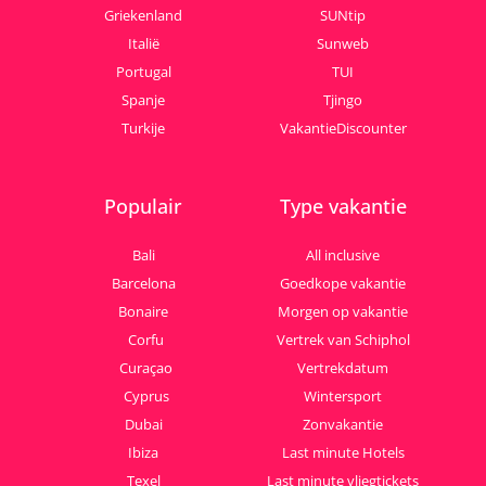
Griekenland
SUNtip
Italië
Sunweb
Portugal
TUI
Spanje
Tjingo
Turkije
VakantieDiscounter
Populair
Type vakantie
Bali
All inclusive
Barcelona
Goedkope vakantie
Bonaire
Morgen op vakantie
Corfu
Vertrek van Schiphol
Curaçao
Vertrekdatum
Cyprus
Wintersport
Dubai
Zonvakantie
Ibiza
Last minute Hotels
Texel
Last minute vliegtickets