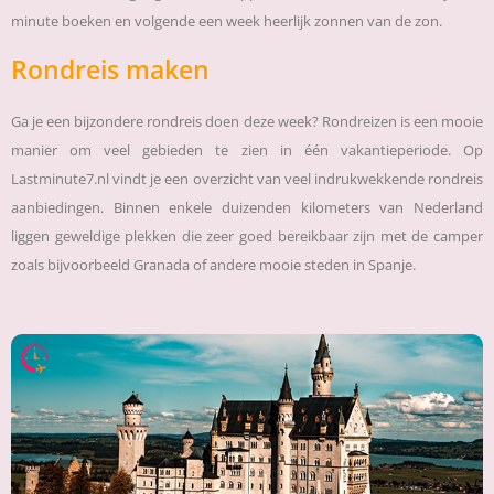
minute boeken en volgende een week heerlijk zonnen van de zon.
Rondreis maken
Ga je een bijzondere rondreis doen deze week? Rondreizen is een mooie
manier om veel gebieden te zien in één vakantieperiode. Op
Lastminute7.nl vindt je een overzicht van veel indrukwekkende rondreis
aanbiedingen. Binnen enkele duizenden kilometers van Nederland
liggen geweldige plekken die zeer goed bereikbaar zijn met de camper
zoals bijvoorbeeld Granada of andere mooie steden in Spanje.