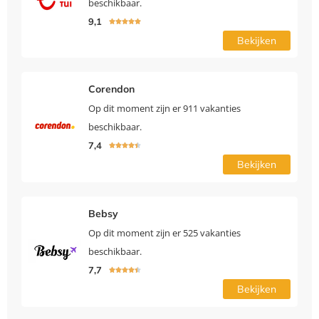
beschikbaar.
9,1





Bekijken
Corendon
Op dit moment zijn er 911 vakanties
beschikbaar.
7,4





Bekijken
Bebsy
Op dit moment zijn er 525 vakanties
beschikbaar.
7,7





Bekijken