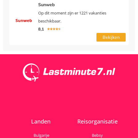
Sunweb
Op dit moment zijn er 1221 vakanties
beschikbaar.
8,1





Bekijken
Landen
Reisorganisatie
Bulgarije
Bebsy