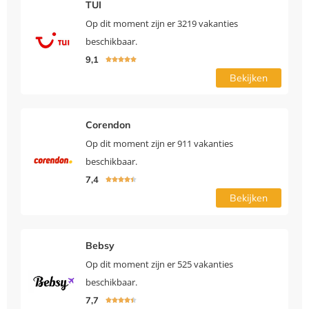
TUI
Op dit moment zijn er 3219 vakanties
beschikbaar.
9,1





Bekijken
Corendon
Op dit moment zijn er 911 vakanties
beschikbaar.
7,4





Bekijken
Bebsy
Op dit moment zijn er 525 vakanties
beschikbaar.
7,7




