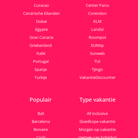
Curacao
Center Parcs
Canarische Eilanden
Corendon
Dubai
KLM
Egypte
Landal
Gran Canaria
Roompot
Griekenland
SUNtip
Italië
Sunweb
Portugal
TUI
Spanje
Tjingo
Turkije
VakantieDiscounter
Populair
Type vakantie
Bali
All inclusive
Barcelona
Goedkope vakantie
Bonaire
Morgen op vakantie
Corfu
Vertrek van Schiphol