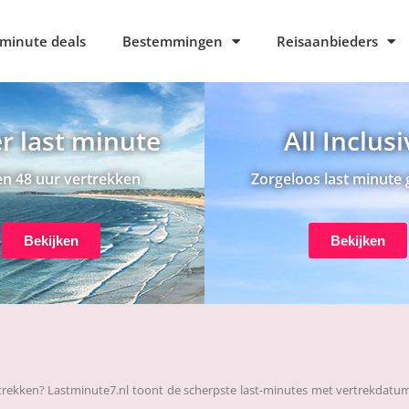
 minute deals
Bestemmingen
Reisaanbieders
r last minute
All Inclus
n 48 uur vertrekken
Zorgeloos last minute 
Bekijken
Bekijken
vertrekken? Lastminute7.nl toont de scherpste last-minutes met vertrekdatum