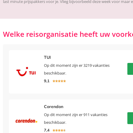
last minute prijspakkers voor je. Vlieg bijvoorbeeld deze week voor maar ee
Welke reisorganisatie heeft uw voork
TUI
Op dit moment zijn er 3219 vakanties
beschikbaar.
9,1





Corendon
Op dit moment zijn er 911 vakanties
beschikbaar.
7,4




