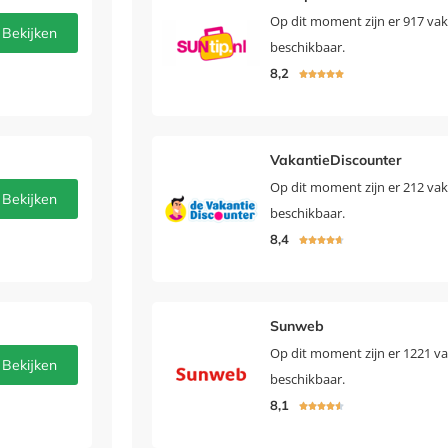
Op dit moment zijn er 917 vak
Bekijken
beschikbaar.
8,2





VakantieDiscounter
Op dit moment zijn er 212 vak
Bekijken
beschikbaar.
8,4





Sunweb
Op dit moment zijn er 1221 v
Bekijken
beschikbaar.
8,1




