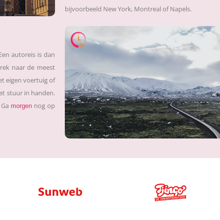
bijvoorbeeld New York, Montreal of Napels.
 Een autoreis is dan
rtrek naar de meest
t eigen voertuig of
het stuur in handen.
. Ga
nog op
morgen