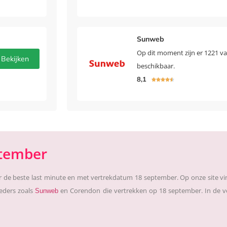
Sunweb
Op dit moment zijn er 1221 v
Bekijken
beschikbaar.
8,1





ptember
 de beste last minute en met vertrekdatum 18 september. Op onze site vin
ieders zoals
en Corendon die vertrekken op 18 september. In de ver
Sunweb