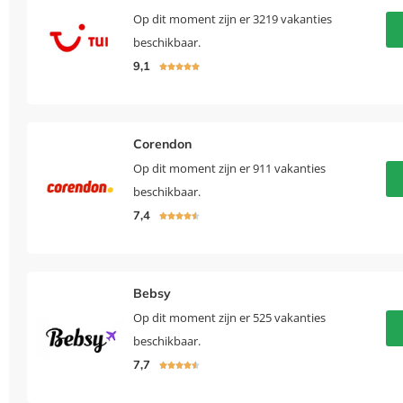
Op dit moment zijn er 3219 vakanties
beschikbaar.
9,1





Corendon
Op dit moment zijn er 911 vakanties
beschikbaar.
7,4





Bebsy
Op dit moment zijn er 525 vakanties
beschikbaar.
7,7




