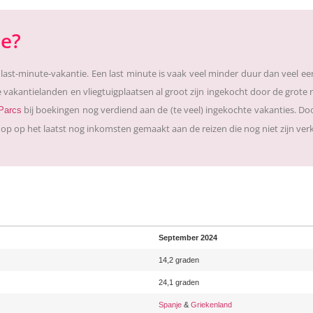
ie?
ast-minute-vakantie. Een last minute is vaak veel minder duur dan veel eer
e vakantielanden en vliegtuigplaatsen al groot zijn ingekocht door de grote 
bij boekingen nog verdiend aan de (te veel) ingekochte vakanties. Doo
Parcs
op op het laatst nog inkomsten gemaakt aan de reizen die nog niet zijn ver
September 2024
14,2 graden
24,1 graden
Spanje
&
Griekenland