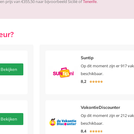
n prijs van €355,50 naar bijvoorbeeld Sicilië of
.
Tenerife
eur?
Suntip
Op dit moment zijn er 917 vak
Bekijken
beschikbaar.
8,2





VakantieDiscounter
Op dit moment zijn er 212 vak
Bekijken
beschikbaar.
8,4




