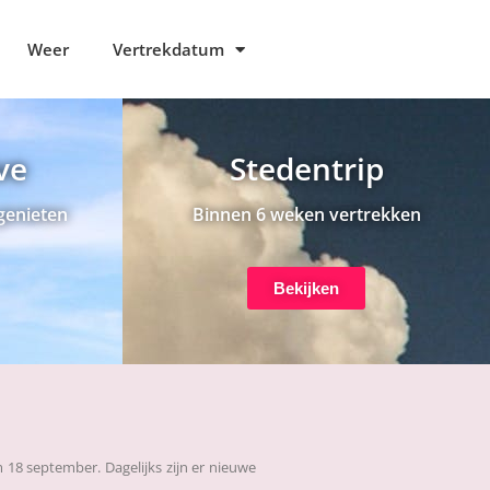
Weer
Vertrekdatum
ive
Stedentrip
genieten
Binnen 6 weken vertrekken
Bekijken
 18 september. Dagelijks zijn er nieuwe