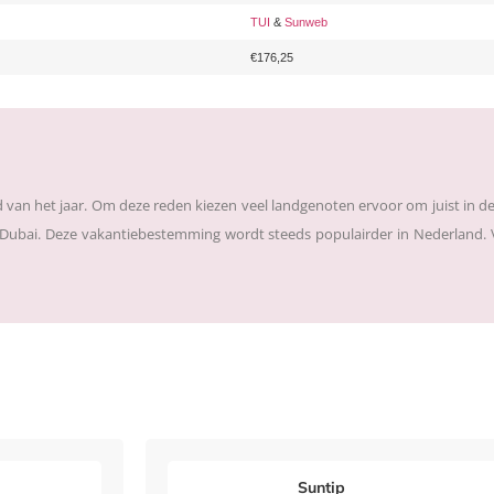
TUI
&
Sunweb
€176,25
van het jaar. Om deze reden kiezen veel landgenoten ervoor om juist in dez
 is Dubai. Deze vakantiebestemming wordt steeds populairder in Nederland.
Suntip