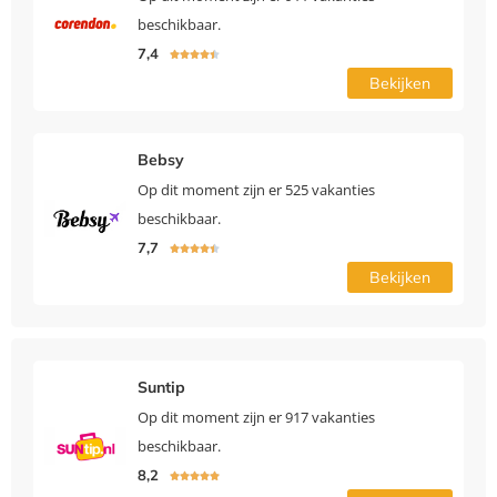
beschikbaar.
7,4





Bekijken
Bebsy
Op dit moment zijn er 525 vakanties
beschikbaar.
7,7





Bekijken
Suntip
Op dit moment zijn er 917 vakanties
beschikbaar.
8,2




