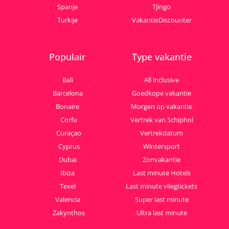
Spanje
Tjingo
Turkije
VakantieDiscounter
Populair
Type vakantie
Bali
All inclusive
Barcelona
Goedkope vakantie
Bonaire
Morgen op vakantie
Corfu
Vertrek van Schiphol
Curaçao
Vertrekdatum
Cyprus
Wintersport
Dubai
Zonvakantie
Ibiza
Last minute Hotels
Texel
Last minute vliegtickets
Valencia
Super last minute
Zakynthos
Ultra last minute