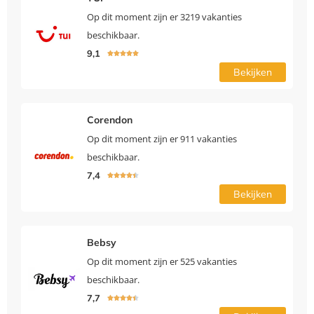
Op dit moment zijn er 3219 vakanties
beschikbaar.
9,1





Bekijken
Corendon
Op dit moment zijn er 911 vakanties
beschikbaar.
7,4





Bekijken
Bebsy
Op dit moment zijn er 525 vakanties
beschikbaar.
7,7




