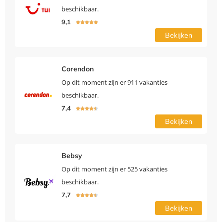
beschikbaar.
9,1





Bekijken
Corendon
Op dit moment zijn er 911 vakanties
beschikbaar.
7,4





Bekijken
Bebsy
Op dit moment zijn er 525 vakanties
beschikbaar.
7,7





Bekijken