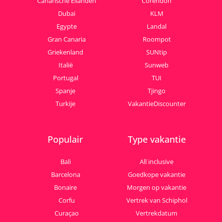
Canarische Eilanden
Corendon
Dubai
KLM
Egypte
Landal
Gran Canaria
Roompot
Griekenland
SUNtip
Italië
Sunweb
Portugal
TUI
Spanje
Tjingo
Turkije
VakantieDiscounter
Populair
Type vakantie
Bali
All inclusive
Barcelona
Goedkope vakantie
Bonaire
Morgen op vakantie
Corfu
Vertrek van Schiphol
Curaçao
Vertrekdatum