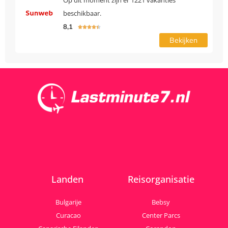
Op dit moment zijn er 1221 vakanties
beschikbaar.
8,1





Bekijken
Landen
Reisorganisatie
Bulgarije
Bebsy
Curacao
Center Parcs