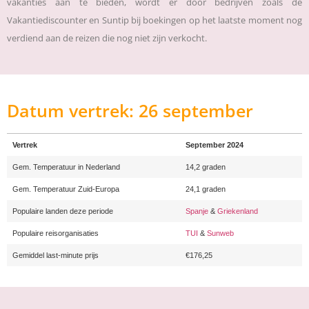
vakanties aan te bieden, wordt er door bedrijven zoals de
Vakantiediscounter en Suntip bij boekingen op het laatste moment nog
verdiend aan de reizen die nog niet zijn verkocht.
Datum vertrek: 26 september
Vertrek
September 2024
Gem. Temperatuur in Nederland
14,2 graden
Gem. Temperatuur Zuid-Europa
24,1 graden
Populaire landen deze periode
Spanje
&
Griekenland
Populaire reisorganisaties
TUI
&
Sunweb
Gemiddel last-minute prijs
€176,25