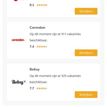
9,1





Bekijken
Corendon
Op dit moment zijn er 911 vakanties
beschikbaar.
7,4





Bekijken
Bebsy
Op dit moment zijn er 525 vakanties
beschikbaar.
7,7





Bekijken