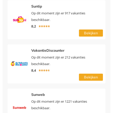
Suntip
Op dit moment zijn er 917 vakanties
beschikbaar.
8,2





Bekijken
VakantieDiscounter
Op dit moment zijn er 212 vakanties
beschikbaar.
8,4





Bekijken
Sunweb
Op dit moment zijn er 1221 vakanties
beschikbaar.