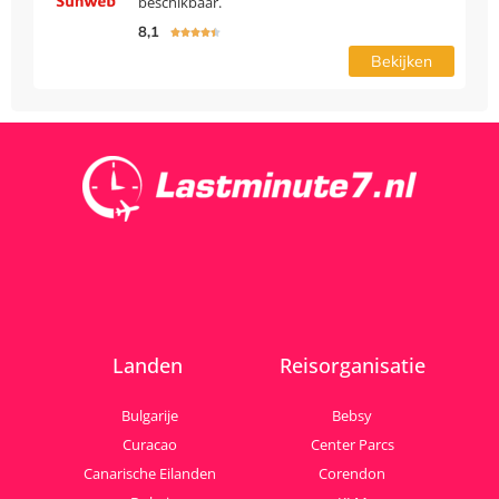
beschikbaar.
8,1





Bekijken
Landen
Reisorganisatie
Bulgarije
Bebsy
Curacao
Center Parcs
Canarische Eilanden
Corendon