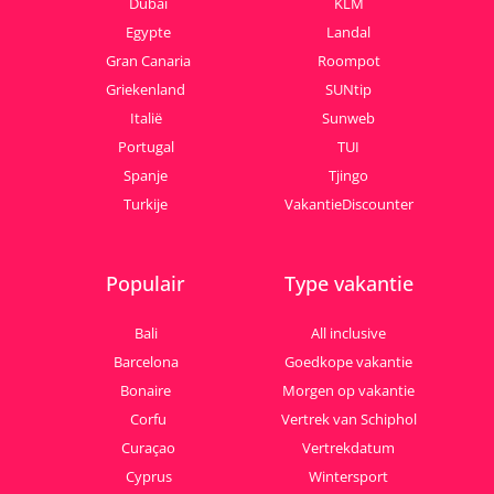
Dubai
KLM
Egypte
Landal
Gran Canaria
Roompot
Griekenland
SUNtip
Italië
Sunweb
Portugal
TUI
Spanje
Tjingo
Turkije
VakantieDiscounter
Populair
Type vakantie
Bali
All inclusive
Barcelona
Goedkope vakantie
Bonaire
Morgen op vakantie
Corfu
Vertrek van Schiphol
Curaçao
Vertrekdatum
Cyprus
Wintersport