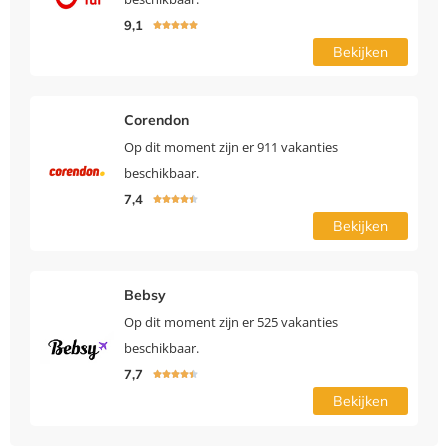
9,1





Bekijken
Corendon
Op dit moment zijn er 911 vakanties
beschikbaar.
7,4





Bekijken
Bebsy
Op dit moment zijn er 525 vakanties
beschikbaar.
7,7





Bekijken