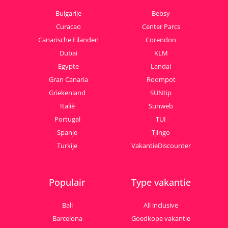
Bulgarije
Bebsy
Curacao
Center Parcs
Canarische Eilanden
Corendon
Dubai
KLM
Egypte
Landal
Gran Canaria
Roompot
Griekenland
SUNtip
Italië
Sunweb
Portugal
TUI
Spanje
Tjingo
Turkije
VakantieDiscounter
Populair
Type vakantie
Bali
All inclusive
Barcelona
Goedkope vakantie