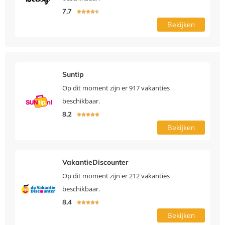
7,7





Bekijken
Suntip
Op dit moment zijn er 917 vakanties
beschikbaar.
8,2





Bekijken
VakantieDiscounter
Op dit moment zijn er 212 vakanties
beschikbaar.
8,4





Bekijken