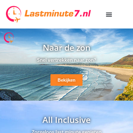
Naar de zon
Snel vertrekken naar zon?
Bekijken
All Inclusive
Zorgeloos last minute genieten