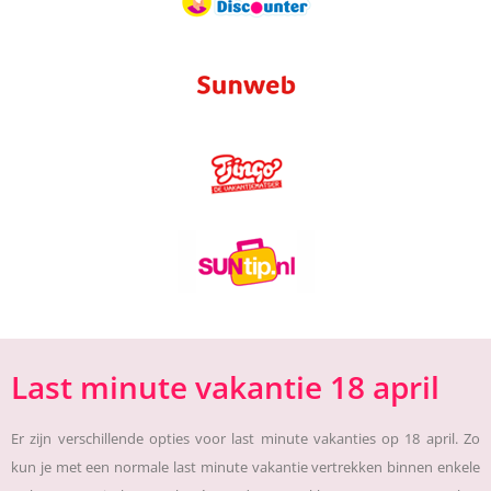
Last minute vakantie 18 april
Er zijn verschillende opties voor last minute vakanties op 18 april. Zo
kun je met een normale last minute vakantie vertrekken binnen enkele