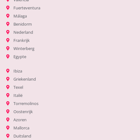
Fuerteventura
Málaga
Benidorm
Nederland
Frankrijk
Winterberg
Egypte
Ibiza
Griekenland
Texel
Italië
Torremolinos
Oostenrijk
Azoren
Mallorca
Duitsland