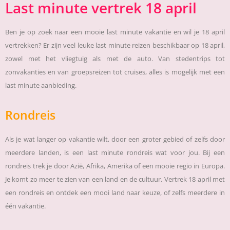
Last minute vertrek 18 april
Ben je op zoek naar een mooie last minute vakantie en wil je 18 april
vertrekken? Er zijn veel leuke last minute reizen beschikbaar op 18 april,
zowel met het vliegtuig als met de auto. Van stedentrips tot
zonvakanties en van groepsreizen tot cruises, alles is mogelijk met een
last minute aanbieding.
Rondreis
Als je wat langer op vakantie wilt, door een groter gebied of zelfs door
meerdere landen, is een last minute rondreis wat voor jou. Bij een
rondreis trek je door Azië, Afrika, Amerika of een mooie regio in Europa.
Je komt zo meer te zien van een land en de cultuur. Vertrek 18 april met
een rondreis en ontdek een mooi land naar keuze, of zelfs meerdere in
één vakantie.