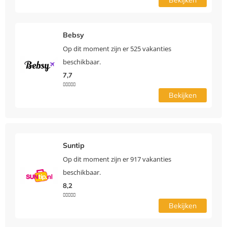
Bebsy
Op dit moment zijn er 525 vakanties
beschikbaar.
7,7





Bekijken
Suntip
Op dit moment zijn er 917 vakanties
beschikbaar.
8,2





Bekijken