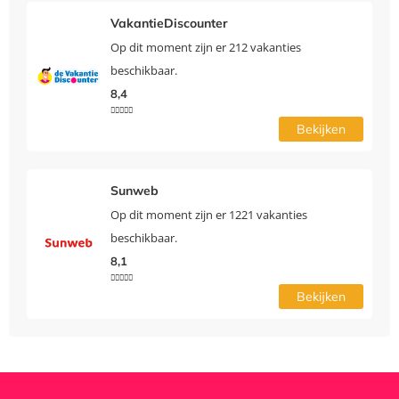
VakantieDiscounter
Op dit moment zijn er 212 vakanties
beschikbaar.
8,4





Bekijken
Sunweb
Op dit moment zijn er 1221 vakanties
beschikbaar.
8,1





Bekijken