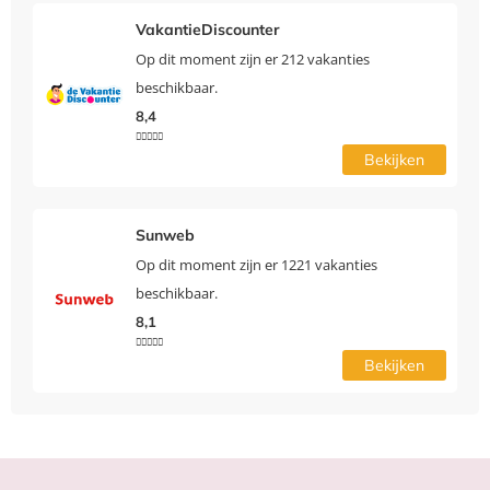
VakantieDiscounter
Op dit moment zijn er 212 vakanties
beschikbaar.
8,4





Bekijken
Sunweb
Op dit moment zijn er 1221 vakanties
beschikbaar.
8,1





Bekijken