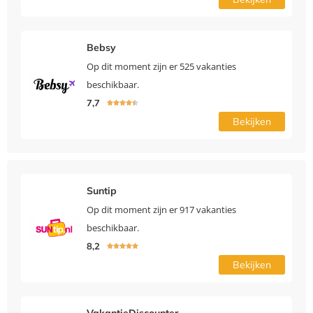
Bebsy
Op dit moment zijn er 525 vakanties
beschikbaar.
7,7





Bekijken
Suntip
Op dit moment zijn er 917 vakanties
beschikbaar.
8,2





Bekijken
VakantieDiscounter