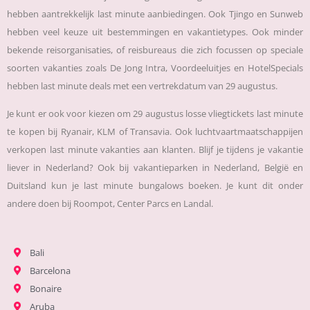
hebben aantrekkelijk last minute aanbiedingen. Ook Tjingo en Sunweb
hebben veel keuze uit bestemmingen en vakantietypes. Ook minder
bekende reisorganisaties, of reisbureaus die zich focussen op speciale
soorten vakanties zoals De Jong Intra, Voordeeluitjes en HotelSpecials
hebben last minute deals met een vertrekdatum van 29 augustus.
Je kunt er ook voor kiezen om 29 augustus losse vliegtickets last minute
te kopen bij Ryanair, KLM of Transavia. Ook luchtvaartmaatschappijen
verkopen last minute vakanties aan klanten. Blijf je tijdens je vakantie
liever in Nederland? Ook bij vakantieparken in Nederland, België en
Duitsland kun je last minute bungalows boeken. Je kunt dit onder
andere doen bij Roompot, Center Parcs en Landal.
Bali
Barcelona
Bonaire
Aruba