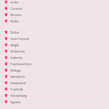
Kreta
Curacao
Rhodos
Malta
Dubai
Gran Canaria
België
Ardennen
Valencia
Fuerteventura
Málaga
Benidorm
Nederland
Frankrijk
Winterberg
Egypte