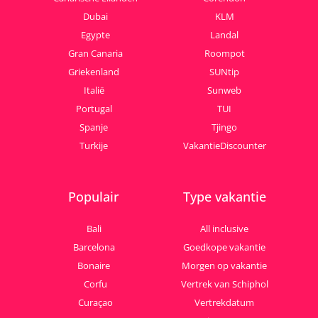
Dubai
KLM
Egypte
Landal
Gran Canaria
Roompot
Griekenland
SUNtip
Italië
Sunweb
Portugal
TUI
Spanje
Tjingo
Turkije
VakantieDiscounter
Populair
Type vakantie
Bali
All inclusive
Barcelona
Goedkope vakantie
Bonaire
Morgen op vakantie
Corfu
Vertrek van Schiphol
Curaçao
Vertrekdatum