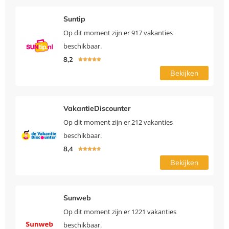
Suntip
Op dit moment zijn er 917 vakanties
beschikbaar.
8,2





Bekijken
VakantieDiscounter
Op dit moment zijn er 212 vakanties
beschikbaar.
8,4





Bekijken
Sunweb
Op dit moment zijn er 1221 vakanties
beschikbaar.