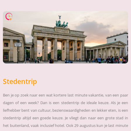
Stedentrip
Ben je op zoek naar een wat kortere last minute vakantie, van een paar
dagen of een week? Dan is een stedentrip de ideale keuze. Als je een
liefhebber bent van cultuur, bezienswaardigheden en lekker eten, is een
stedentrip altijd een goede keuze. Je vliegt dan naar een grote stad in
het buitenland, vaak inclusief hotel. Ook 29 augustus kun je last minute