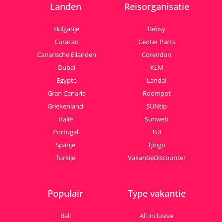
Landen
Reisorganisatie
Bulgarije
Bebsy
Curacao
Center Parcs
Canarische Eilanden
Corendon
Dubai
KLM
Egypte
Landal
Gran Canaria
Roompot
Griekenland
SUNtip
Italië
Sunweb
Portugal
TUI
Spanje
Tjingo
Turkije
VakantieDiscounter
Populair
Type vakantie
Bali
All inclusive