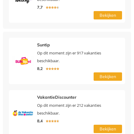
7,7





Bekijken
Suntip
Op dit moment zijn er 917 vakanties
beschikbaar.
8,2





Bekijken
VakantieDiscounter
Op dit moment zijn er 212 vakanties
beschikbaar.
8,4





Bekijken