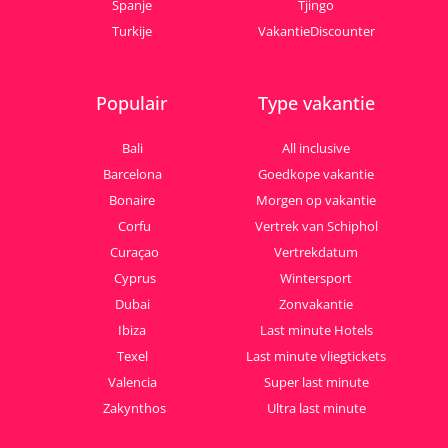
Spanje
Tjingo
Turkije
VakantieDiscounter
Populair
Type vakantie
Bali
All inclusive
Barcelona
Goedkope vakantie
Bonaire
Morgen op vakantie
Corfu
Vertrek van Schiphol
Curaçao
Vertrekdatum
Cyprus
Wintersport
Dubai
Zonvakantie
Ibiza
Last minute Hotels
Texel
Last minute vliegtickets
Valencia
Super last minute
Zakynthos
Ultra last minute