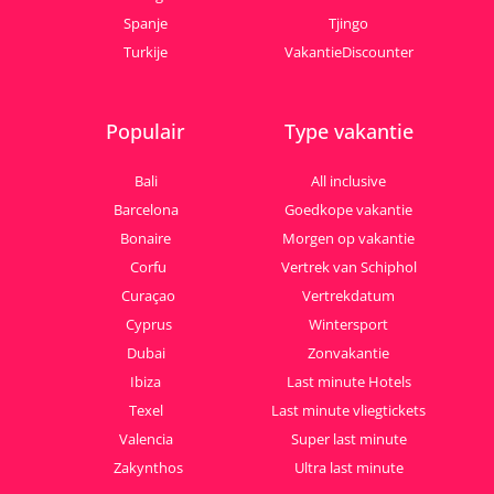
Spanje
Tjingo
Turkije
VakantieDiscounter
Populair
Type vakantie
Bali
All inclusive
Barcelona
Goedkope vakantie
Bonaire
Morgen op vakantie
Corfu
Vertrek van Schiphol
Curaçao
Vertrekdatum
Cyprus
Wintersport
Dubai
Zonvakantie
Ibiza
Last minute Hotels
Texel
Last minute vliegtickets
Valencia
Super last minute
Zakynthos
Ultra last minute